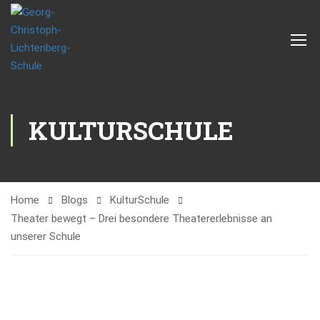
KULTURSCHULE
Home
Blogs
KulturSchule
Theater bewegt – Drei besondere Theatererlebnisse an
unserer Schule