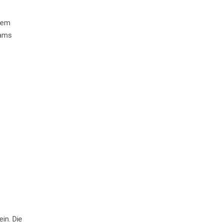
dem
dams
in. Die