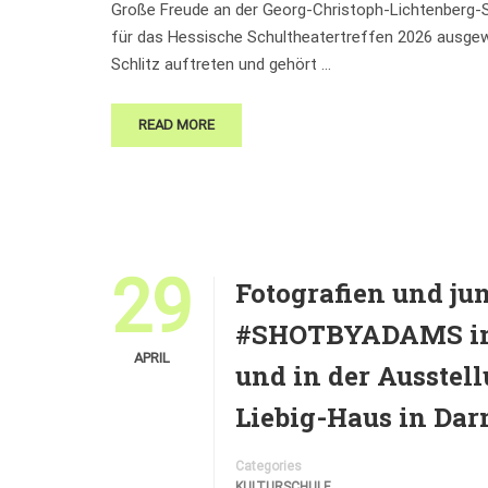
Große Freude an der Georg-Christoph-Lichtenberg-Sc
für das Hessische Schultheatertreffen 2026 ausgewä
Schlitz auftreten und gehört …
READ MORE
29
Fotografien und ju
#SHOTBYADAMS im 
APRIL
und in der Ausste
Liebig-Haus in Dar
Categories
KULTURSCHULE