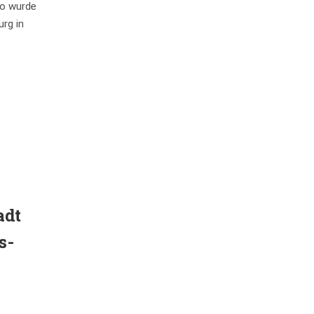
io wurde
urg in
adt
s-