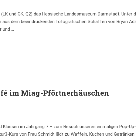
en (LK und GK, Q2) das Hessische Landesmuseum Darmstadt. Unter 
 aus dem beeindruckenden fotografischen Schaffen von Bryan A
er und …
afé im Miag-Pförtnerhäuschen
 und Klassen im Jahrgang 7 – zum Besuch unseres einmaligen Pop-Up-
tur3-Kurs von Frau Schmidt lädt zu Waffeln, Kuchen und Getränken e