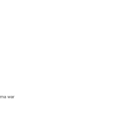
-
hema war