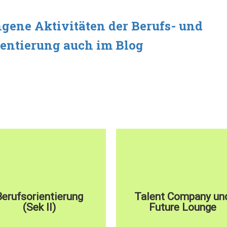
gene Aktivitäten der Berufs- und
ientierung auch im Blog
Berufsorientierung
Talent Company un
hier klicken
hier klicken
(Sek II)
Future Lounge