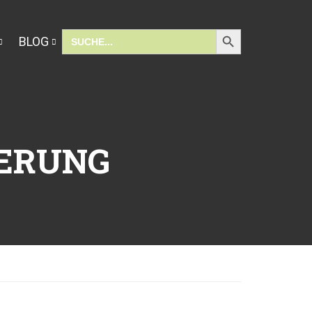
SEARCH BUTTON
Search
BLOG
for:
IERUNG