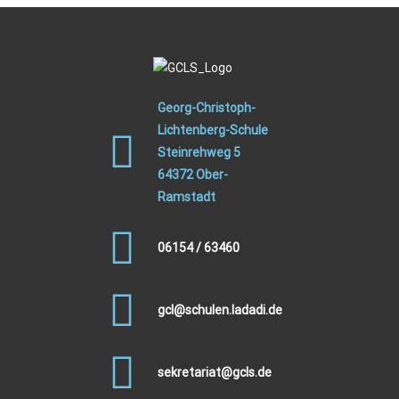
Georg-Christoph-
Lichtenberg-Schule
Steinrehweg 5
64372 Ober-
Ramstadt
06154 / 63460
gcl@schulen.ladadi.de
sekretariat@gcls.de