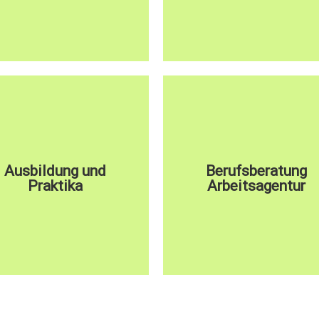
Ausbildung und
Berufsberatung
hier klicken
hier klicken
Praktika
Arbeitsagentur