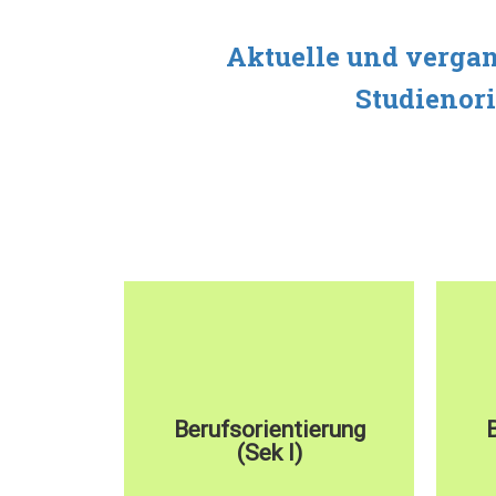
Aktuelle und vergan
Studienor
Berufsorientierung
hier klicken
(Sek I)