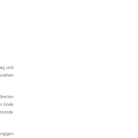
tag und
tsnahen
dneten
am Ende
ierende
ängigen