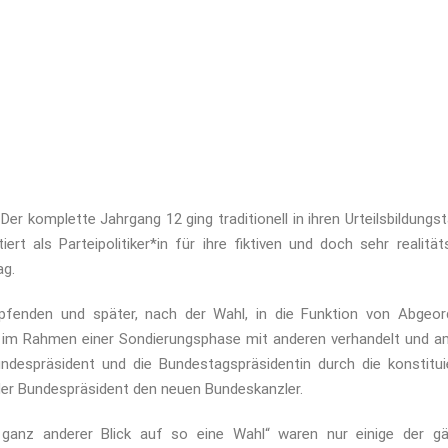
r komplette Jahrgang 12 ging traditionell in ihren Urteilsbildungs
ert als Parteipolitiker*in für ihre fiktiven und doch sehr realitä
ag.
pfenden und später, nach der Wahl, in die Funktion von Abgeor
t, im Rahmen einer Sondierungsphase mit anderen verhandelt und 
undespräsident und die Bundestagspräsidentin durch die konstitu
der Bundespräsident den neuen Bundeskanzler.
in ganz anderer Blick auf so eine Wahl“ waren nur einige der g