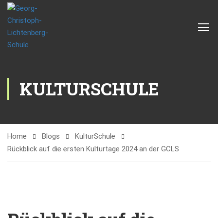
KULTURSCHULE
Home
Blogs
KulturSchule
Rückblick auf die ersten Kulturtage 2024 an der GCLS