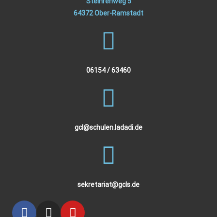
Steinrehweg 5
64372 Ober-Ramstadt
06154 / 63460
gcl@schulen.ladadi.de
sekretariat@gcls.de