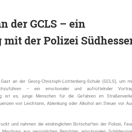
n der GCLS – ein
 mit der Polizei Südhesse
 Gast an der Georg-Christoph-Lichtenberg-Schule (GCLS), um m
hzuführen – ein emotionaler und aufrüttelnder Vortra
tung ist es, junge Menschen für die Gefahren im Straßenverk
sequenzen von Leichtsinn, Ablenkung oder Alkohol am Steuer vor A
ruckt und nahmen die eindringlichen Botschaften der Polizei, Feu
e Mischung aus persönlichen Berichten, emotionalen Schilderung