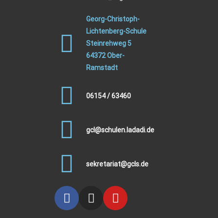
Georg-Christoph-
Lichtenberg-Schule
Steinrehweg 5
64372 Ober-
Ramstadt
06154 / 63460
gcl@schulen.ladadi.de
sekretariat@gcls.de