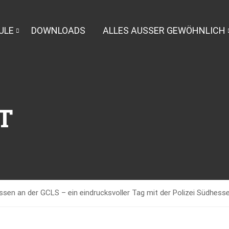
ULE
DOWNLOADS
ALLES AUSSER GEWÖHNLICH
T
sen an der GCLS – ein eindrucksvoller Tag mit der Polizei Südhess