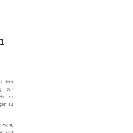
n
it dem
g zur
ehr zu
ugen zu
erwehr,
en und