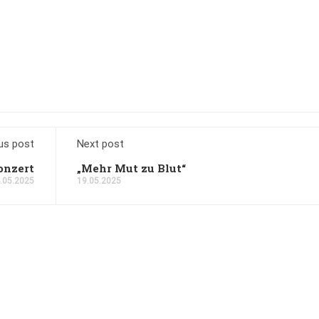
us post
Next post
onzert
„Mehr Mut zu Blut“
.05.2025
19.05.2025