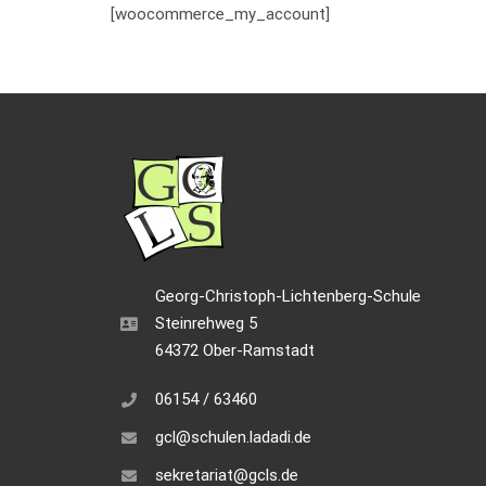
[woocommerce_my_account]
Georg-Christoph-Lichtenberg-Schule
Steinrehweg 5
64372 Ober-Ramstadt
06154 / 63460
gcl@schulen.ladadi.de
sekretariat@gcls.de