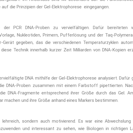
auf die Prinzipien der Gel-Elektrophorese eingegangen.
e der PCR DNA-Proben zu vervielfältigen. Dafür bereiteten w
orlage, Nukleotiden, Primern, Pufferlösung und der Taq-Polymera
r-Gerät gegeben, das die verschiedenen Temperaturzyklen autom
 diese Technik innerhalb kurzer Zeit Milliarden von DNA-Kopien e
ielfältigte DNA mithilfe der Gel-Elektrophorese analysiert. Dafür
r die DNA-Proben zusammen mit einem Farbstoff pipettierten. Na
 die DNA-Fragmente entsprechend ihrer Größe durch das Gel. A
bar machen und ihre Größe anhand eines Markers bestimmen.
lehrreich, sondern auch motivierend. Es war eine Abwechslung 
anzuwenden und interessant zu sehen, wie Biologen in richtigen 