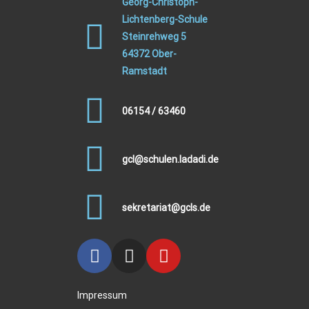
Georg-Christoph-
Lichtenberg-Schule
Steinrehweg 5
64372 Ober-
Ramstadt
06154 / 63460
gcl@schulen.ladadi.de
sekretariat@gcls.de
Impressum