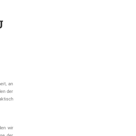
U
eit, an
den der
ktisch
den wir
ise der