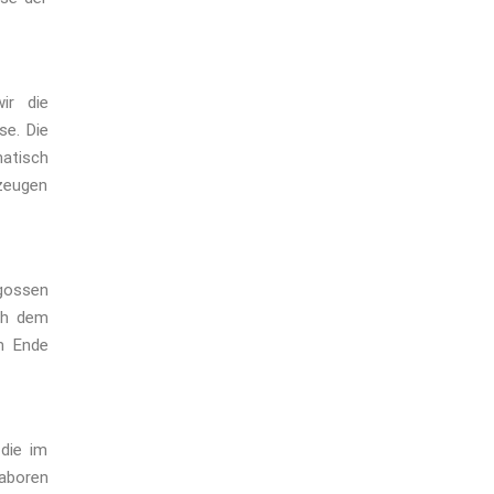
ir die
se. Die
atisch
rzeugen
 gossen
ch dem
m Ende
die im
Laboren