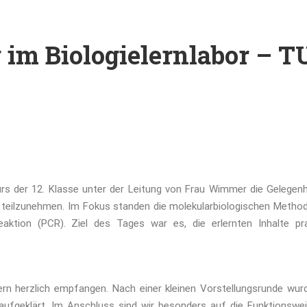
 im Biologielernlabor – T
s der 12. Klasse unter der Leitung von Frau Wimmer die Gelegenh
teilzunehmen. Im Fokus standen die molekularbiologischen Metho
aktion (PCR). Ziel des Tages war es, die erlernten Inhalte pra
n herzlich empfangen. Nach einer kleinen Vorstellungsrunde wur
aufgeklärt. Im Anschluss sind wir besonders auf die Funktionswe