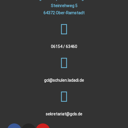
Steinrehweg 5
64372 Ober-Ramstadt
06154 / 63460
gcl@schulen.ladadi.de
sekretariat@gcls.de