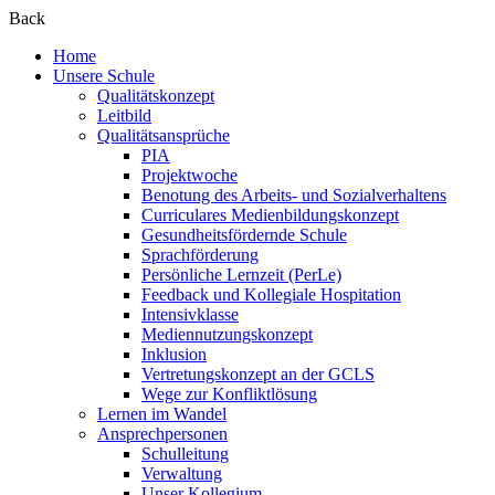
Back
Home
Unsere Schule
Qualitätskonzept
Leitbild
Qualitätsansprüche
PIA
Projektwoche
Benotung des Arbeits- und Sozialverhaltens
Curriculares Medienbildungskonzept
Gesundheitsfördernde Schule
Sprachförderung
Persönliche Lernzeit (PerLe)
Feedback und Kollegiale Hospitation
Intensivklasse
Mediennutzungskonzept
Inklusion
Vertretungskonzept an der GCLS
Wege zur Konfliktlösung
Lernen im Wandel
Ansprechpersonen
Schulleitung
Verwaltung
Unser Kollegium