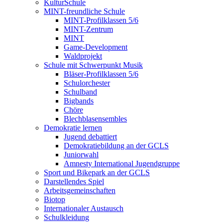
KulturSchule
MINT-freundliche Schule
MINT-Profilklassen 5/6
MINT-Zentrum
MINT
Game-Development
Waldprojekt
Schule mit Schwerpunkt Musik
Bläser-Profilklassen 5/6
Schulorchester
Schulband
Bigbands
Chöre
Blechblasensembles
Demokratie lernen
Jugend debattiert
Demokratiebildung an der GCLS
Juniorwahl
Amnesty International Jugendgruppe
Sport und Bikepark an der GCLS
Darstellendes Spiel
Arbeitsgemeinschaften
Biotop
Internationaler Austausch
Schulkleidung