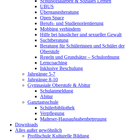
Schulsozialarbeit & Soziales Lernen
UBUS
Übergangsberatung
Open Space
Berufs- und Studienorientierung
Mobbing verhindern
Hilfe bei häuslicher und sexueller Gewalt
Suchtberatung
Beratung für Schülerinnen und Schüler der
Oberstufe
Regeln und Grundsätze – Schulordnung
Lerncoaching
Inklusive Beschulung
Jahrgänge 5-7
Jahrgänge 8-10
Gymnasiale Oberstufe & Abitur
Schulanmeldung
Abitur
Ganztagsschule
Schülerbibliothek
Verpflegung
Malteser-Hausaufgabenbetreuung
Downloads
Alles außer gewöhnlich
Profilschule Kulturelle Bildung