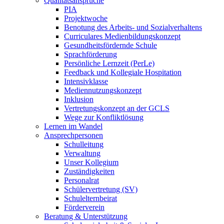
Qualitätsansprüche
PIA
Projektwoche
Benotung des Arbeits- und Sozialverhaltens
Curriculares Medienbildungskonzept
Gesundheitsfördernde Schule
Sprachförderung
Persönliche Lernzeit (PerLe)
Feedback und Kollegiale Hospitation
Intensivklasse
Mediennutzungskonzept
Inklusion
Vertretungskonzept an der GCLS
Wege zur Konfliktlösung
Lernen im Wandel
Ansprechpersonen
Schulleitung
Verwaltung
Unser Kollegium
Zuständigkeiten
Personalrat
Schülervertretung (SV)
Schulelternbeirat
Förderverein
Beratung & Unterstützung