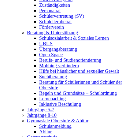
Zuständigkeiten
Personalrat
Schülervertretung (SV)
Schulelternbeirat
Förderverein
Beratung & Unterstützung
Schulsozialarbeit & Soziales Lernen
UBUS
Übergangsberatung
Open Space
Berufs- und Studienorientierung
Mobbing verhindern
Hilfe bei häuslicher und sexueller Gewalt
Suchtberatung
Beratung für Schülerinnen und Schüler der
Oberstufe
Regeln und Grundsätze – Schulordnung
Lerncoaching
Inklusive Beschulung
Jahrgänge 5-7
Jahrgänge 8-10
Gymnasiale Oberstufe & Abitur
Schulanmeldung
Abitur