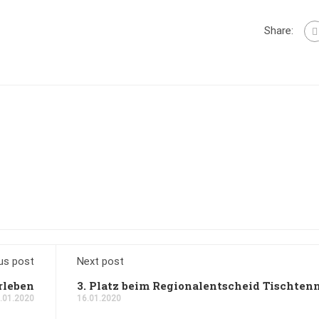
Share:
us post
Next post
rleben
3. Platz beim Regionalentscheid Tischten
.01.2020
16.01.2020