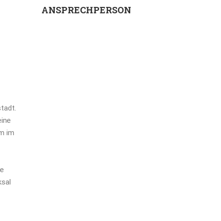
ANSPRECHPERSON
tadt.
eine
om im
-
ie
ksal