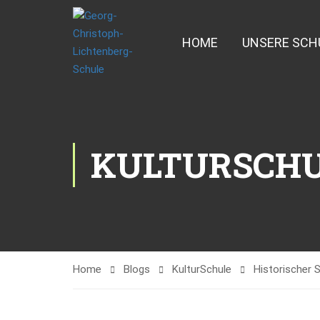
HOME
UNSERE SCH
KULTURSCH
Home
Blogs
KulturSchule
Historischer 