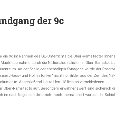
undgang der 9c
e die 9c im Rahmen des GL-Unterrichts die Ober-Ramstädter Innens
 Machtübernahme durch die Nationalsozialisten in Ober-Ramstadt, 
assenraum. An der Stelle der ehemaligen Synagoge wurde der Progr
ser „Haus- und Hofhistoriker“ nicht nur Bilder aus der Zeit des NS
Dokumente. Anschließend klärte Herr Höflein an verschiedenen
ger Ober-Ramstadts auf. Besonders erwähnenswert sind sicherlich d
ch im nachfolgenden Unterricht noch thematisiert wurden. Ihr Schic