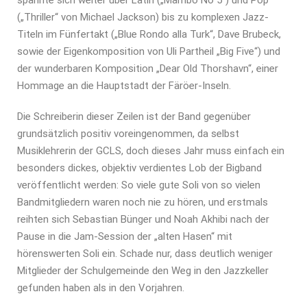
spannte sich weiter über Latin („Mambo No 5“) und Pop
(„Thriller“ von Michael Jackson) bis zu komplexen Jazz-
Titeln im Fünfertakt („Blue Rondo alla Turk“, Dave Brubeck,
sowie der Eigenkomposition von Uli Partheil „Big Five“) und
der wunderbaren Komposition „Dear Old Thorshavn“, einer
Hommage an die Hauptstadt der Färöer-Inseln.
Die Schreiberin dieser Zeilen ist der Band gegenüber
grundsätzlich positiv voreingenommen, da selbst
Musiklehrerin der GCLS, doch dieses Jahr muss einfach ein
besonders dickes, objektiv verdientes Lob der Bigband
veröffentlicht werden: So viele gute Soli von so vielen
Bandmitgliedern waren noch nie zu hören, und erstmals
reihten sich Sebastian Bünger und Noah Akhibi nach der
Pause in die Jam-Session der „alten Hasen“ mit
hörenswerten Soli ein. Schade nur, dass deutlich weniger
Mitglieder der Schulgemeinde den Weg in den Jazzkeller
gefunden haben als in den Vorjahren.