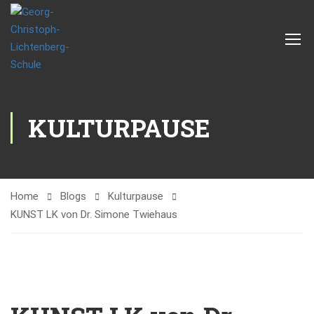
KULTURPAUSE
Home
Blogs
Kulturpause
KUNST LK von Dr. Simone Twiehaus