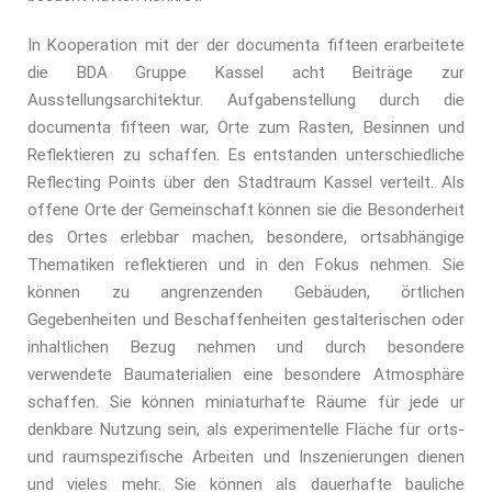
In Kooperation mit der der documenta fifteen erarbeitete
die BDA Gruppe Kassel acht Beiträge zur
Ausstellungsarchitektur. Aufgabenstellung durch die
documenta fifteen war, Orte zum Rasten, Besinnen und
Reflektieren zu schaffen. Es entstanden unterschiedliche
Reflecting Points über den Stadtraum Kassel verteilt. Als
offene Orte der Gemeinschaft k
ö
nnen sie die Besonderheit
des Ortes erlebbar machen, besondere, ortsabhängige
Thematiken reflektieren und in den Fokus nehmen. Sie
k
ö
nnen zu angrenzenden Gebä
uden,
ö
rtlichen
Gegebenheiten und Beschaffenheiten gestalterischen oder
inhaltlichen Bezug nehmen und durch besondere
verwendete Baumaterialien eine besondere Atmosphäre
schaffen. Sie k
ö
nnen miniaturhafte Räume für jede ur
denkbare Nutzung sein, als experimentelle Flä
che f
ür orts-
und raumspezifische Arbeiten und Inszenierungen dienen
und vieles mehr. Sie k
ö
nnen als dauerhafte bauliche